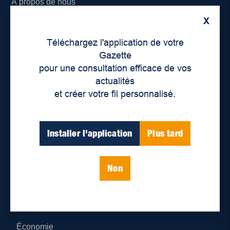
À propos de nous
X
Déontologie et confidentialité
Téléchargez l'application de votre
Devenir partenaire
Gazette
pour une consultation efficace de vos
Lieux de distribution
actualités
et créer votre fil personnalisé.
Nous joindre
Parutions numériques
Installer l'application
Plus tard
Catégories
Non
Actualités
Environnement
Économie