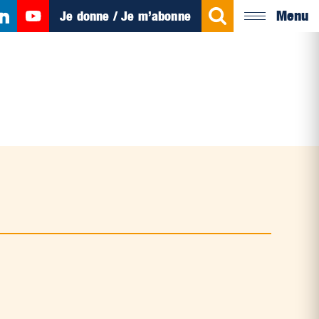
Menu
Je donne / Je m’abonne