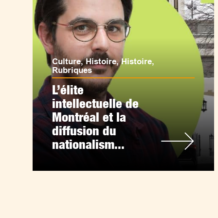
Culture
,
Histoire
,
Histoire
,
Rubriques
L’élite
intellectuelle de
Montréal et la
diffusion du
nationalism...