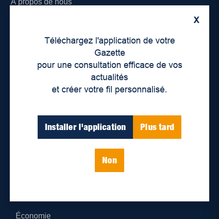
À propos de nous
X
Déontologie et confidentialité
Téléchargez l'application de votre
Devenir partenaire
Gazette
pour une consultation efficace de vos
Lieux de distribution
actualités
et créer votre fil personnalisé.
Nous joindre
Parutions numériques
Installer l'application
Plus tard
Catégories
Non
Actualités
Environnement
Économie