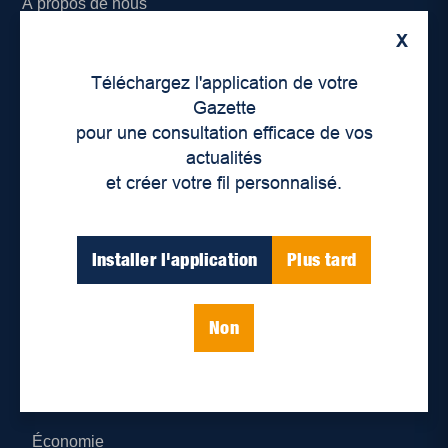
À propos de nous
X
Déontologie et confidentialité
Téléchargez l'application de votre
Devenir partenaire
Gazette
pour une consultation efficace de vos
Lieux de distribution
actualités
et créer votre fil personnalisé.
Nous joindre
Parutions numériques
Installer l'application
Plus tard
Catégories
Non
Actualités
Environnement
Économie