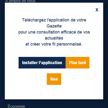
À propos de nous
X
Déontologie et confidentialité
Téléchargez l'application de votre
Devenir partenaire
Gazette
pour une consultation efficace de vos
Lieux de distribution
actualités
et créer votre fil personnalisé.
Nous joindre
Parutions numériques
Installer l'application
Plus tard
Catégories
Non
Actualités
Environnement
Économie