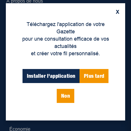
À propos de nous
X
Déontologie et confidentialité
Téléchargez l'application de votre
Devenir partenaire
Gazette
pour une consultation efficace de vos
Lieux de distribution
actualités
et créer votre fil personnalisé.
Nous joindre
Parutions numériques
Installer l'application
Plus tard
Catégories
Non
Actualités
Environnement
Économie