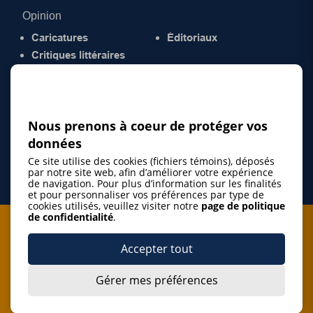
Opinion
Caricatures
Éditoriaux
Critiques littéraires
© 2026 Gazette de la Mauricie. Tous droits
réservés.
Politique de confidentialité
Nous prenons à coeur de protéger vos
données
Ce site utilise des cookies (fichiers témoins), déposés
par notre site web, afin d’améliorer votre expérience
de navigation. Pour plus d’information sur les finalités
et pour personnaliser vos préférences par type de
cookies utilisés, veuillez visiter notre
page de politique
de confidentialité
.
Je m'abonne à l'infolettre
Accepter tout
M'abonner
Gérer mes préférences
J’accepte de m’abonner à l’infolettre de La Gazette de la
Mauricie et de recevoir les plus récentes actualités ainsi
Je m'abonne à l'infolettre
que les offres promotionnelles de ce média d’information.