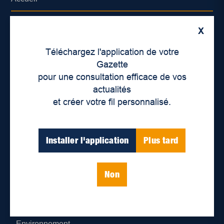
À propos de nous
X
Déontologie et confidentialité
Téléchargez l'application de votre
Gazette
Devenir partenaire
pour une consultation efficace de vos
actualités
Lieux de distribution
et créer votre fil personnalisé.
Nous joindre
Installer l'application
Plus tard
Parutions numériques
Non
Catégories
Actualités
Environnement