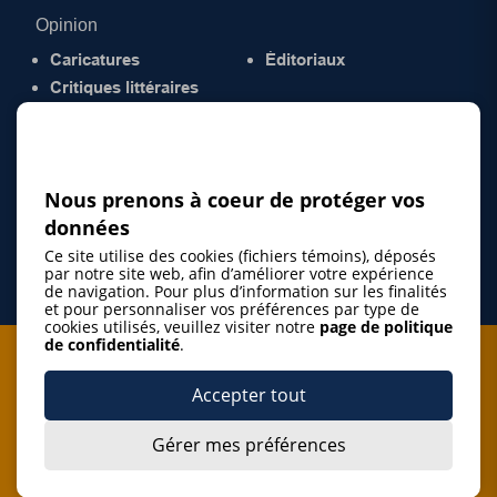
Opinion
Caricatures
Éditoriaux
Critiques littéraires
© 2026 Gazette de la Mauricie. Tous droits
réservés.
Politique de confidentialité
Nous prenons à coeur de protéger vos
données
Ce site utilise des cookies (fichiers témoins), déposés
par notre site web, afin d’améliorer votre expérience
de navigation. Pour plus d’information sur les finalités
et pour personnaliser vos préférences par type de
cookies utilisés, veuillez visiter notre
page de politique
de confidentialité
.
Je m'abonne à l'infolettre
Accepter tout
M'abonner
Gérer mes préférences
J’accepte de m’abonner à l’infolettre de La Gazette de la
Mauricie et de recevoir les plus récentes actualités ainsi
Je m'abonne à l'infolettre
que les offres promotionnelles de ce média d’information.