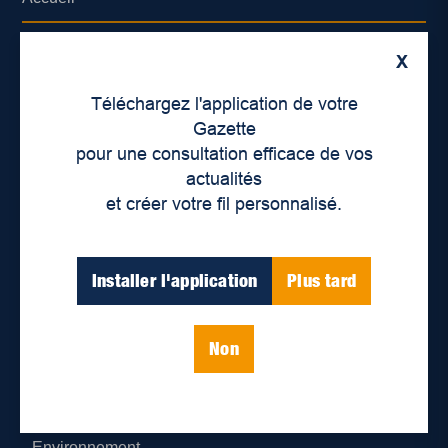
À propos de nous
X
Déontologie et confidentialité
Téléchargez l'application de votre
Gazette
Devenir partenaire
pour une consultation efficace de vos
actualités
Lieux de distribution
et créer votre fil personnalisé.
Nous joindre
Installer l'application
Plus tard
Parutions numériques
Non
Catégories
Actualités
Environnement