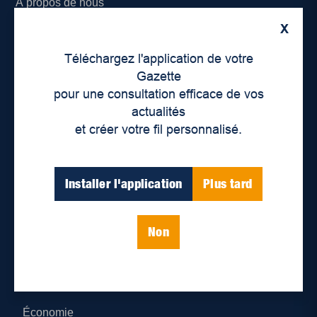
À propos de nous
X
Déontologie et confidentialité
Téléchargez l'application de votre
Devenir partenaire
Gazette
pour une consultation efficace de vos
Lieux de distribution
actualités
et créer votre fil personnalisé.
Nous joindre
Parutions numériques
Installer l'application
Plus tard
Catégories
Non
Actualités
Environnement
Économie