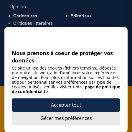
Opinion
Caricatures
Éditoriaux
Critiques littéraires
© 2026 Gazette de la Mauricie. Tous droits
réservés.
Politique de confidentialité
Nous prenons à coeur de protéger vos
données
Ce site utilise des cookies (fichiers témoins), déposés
par notre site web, afin d’améliorer votre expérience
de navigation. Pour plus d’information sur les finalités
et pour personnaliser vos préférences par type de
cookies utilisés, veuillez visiter notre
page de politique
de confidentialité
.
Je m'abonne à l'infolettre
Accepter tout
M'abonner
Gérer mes préférences
J’accepte de m’abonner à l’infolettre de La Gazette de la
Mauricie et de recevoir les plus récentes actualités ainsi
Je m'abonne à l'infolettre
que les offres promotionnelles de ce média d’information.