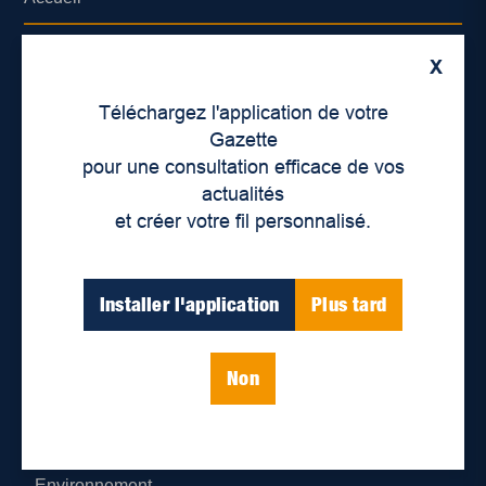
À propos de nous
X
Déontologie et confidentialité
Téléchargez l'application de votre
Gazette
Devenir partenaire
pour une consultation efficace de vos
actualités
Lieux de distribution
et créer votre fil personnalisé.
Nous joindre
Installer l'application
Plus tard
Parutions numériques
Non
Catégories
Actualités
Environnement