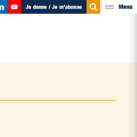
Menu
Je donne / Je m’abonne