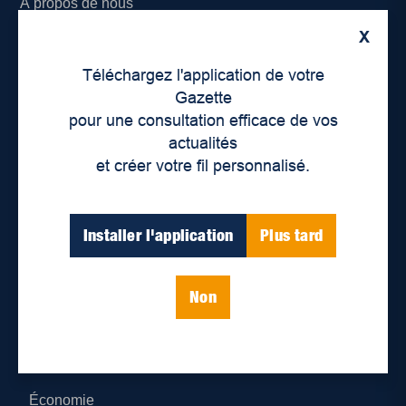
À propos de nous
X
Déontologie et confidentialité
Téléchargez l'application de votre
Devenir partenaire
Gazette
pour une consultation efficace de vos
Lieux de distribution
actualités
et créer votre fil personnalisé.
Nous joindre
Parutions numériques
Installer l'application
Plus tard
Catégories
Non
Actualités
Environnement
Économie