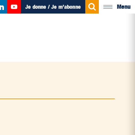
Menu
Je donne / Je m’abonne