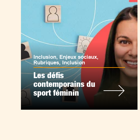
Inclusion
,
Enjeux sociaux
,
Rubriques
,
Inclusion
Les défis
contemporains du
sport féminin