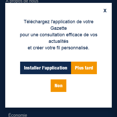
À propos de nous
X
Déontologie et confidentialité
Téléchargez l'application de votre
Devenir partenaire
Gazette
pour une consultation efficace de vos
Lieux de distribution
actualités
et créer votre fil personnalisé.
Nous joindre
Parutions numériques
Installer l'application
Plus tard
Catégories
Non
Actualités
Environnement
Économie