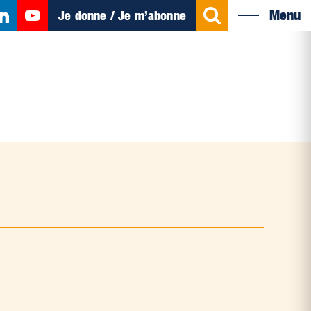
Menu
Je donne / Je m’abonne