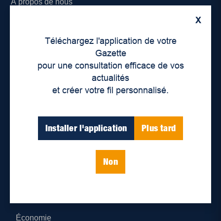
À propos de nous
X
Déontologie et confidentialité
Téléchargez l'application de votre
Devenir partenaire
Gazette
pour une consultation efficace de vos
Lieux de distribution
actualités
et créer votre fil personnalisé.
Nous joindre
Parutions numériques
Installer l'application
Plus tard
Catégories
Non
Actualités
Environnement
Économie