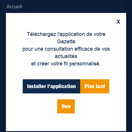
Accueil
À propos de nous
X
Téléchargez l'application de votre
Déontologie et confidentialité
Gazette
pour une consultation efficace de vos
Devenir partenaire
actualités
Lieux de distribution
et créer votre fil personnalisé.
Nous joindre
Installer l'application
Plus tard
Parutions numériques
Non
Catégories
Actualités