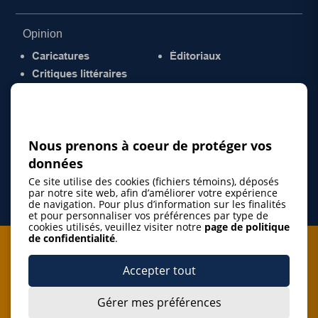
Opinion
Caricatures
Éditoriaux
Critiques littéraires
© 2026 Gazette de la Mauricie. Tous droits
réservés.
Politique de confidentialité
Nous prenons à coeur de protéger vos
données
Ce site utilise des cookies (fichiers témoins), déposés
par notre site web, afin d’améliorer votre expérience
de navigation. Pour plus d’information sur les finalités
et pour personnaliser vos préférences par type de
cookies utilisés, veuillez visiter notre
page de politique
de confidentialité
.
Je m'abonne à l'infolettre
Accepter tout
M'abonner
Gérer mes préférences
J’accepte de m’abonner à l’infolettre de La Gazette de la