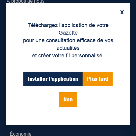
À propos de nous
X
Déontologie et confidentialité
Téléchargez l'application de votre
Devenir partenaire
Gazette
pour une consultation efficace de vos
Lieux de distribution
actualités
et créer votre fil personnalisé.
Nous joindre
Parutions numériques
Installer l'application
Plus tard
Catégories
Non
Actualités
Environnement
Économie