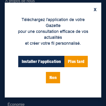
À propos de nous
X
Déontologie et confidentialité
Téléchargez l'application de votre
Devenir partenaire
Gazette
pour une consultation efficace de vos
Lieux de distribution
actualités
et créer votre fil personnalisé.
Nous joindre
Parutions numériques
Installer l'application
Plus tard
Catégories
Non
Actualités
Environnement
Économie