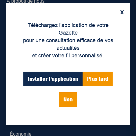
À propos de nous
X
Déontologie et confidentialité
Téléchargez l'application de votre
Devenir partenaire
Gazette
pour une consultation efficace de vos
Lieux de distribution
actualités
et créer votre fil personnalisé.
Nous joindre
Parutions numériques
Installer l'application
Plus tard
Catégories
Non
Actualités
Environnement
Économie