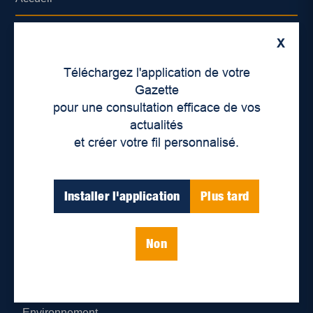
À propos de nous
X
Déontologie et confidentialité
Téléchargez l'application de votre
Gazette
Devenir partenaire
pour une consultation efficace de vos
actualités
Lieux de distribution
et créer votre fil personnalisé.
Nous joindre
Installer l'application
Plus tard
Parutions numériques
Non
Catégories
Actualités
Environnement