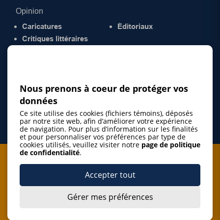
Opinion
Caricatures
Éditoriaux
Critiques littéraires
© 2026 Gazette de la Mauricie. Tous droits
réservés.
Politique de confidentialité
Nous prenons à coeur de protéger vos
données
Ce site utilise des cookies (fichiers témoins), déposés
par notre site web, afin d’améliorer votre expérience
de navigation. Pour plus d’information sur les finalités
et pour personnaliser vos préférences par type de
cookies utilisés, veuillez visiter notre
page de politique
de confidentialité
.
Je m'abonne à l'infolettre
Accepter tout
M'abonner
Gérer mes préférences
J’accepte de m’abonner à l’infolettre de La Gazette de la
Mauricie et de recevoir les plus récentes actualités ainsi
Je m'abonne à l'infolettre
que les offres promotionnelles de ce média d’information.