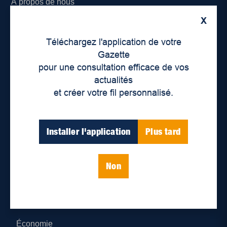
À propos de nous
X
Déontologie et confidentialité
Téléchargez l'application de votre
Devenir partenaire
Gazette
pour une consultation efficace de vos
Lieux de distribution
actualités
et créer votre fil personnalisé.
Nous joindre
Parutions numériques
Installer l'application
Plus tard
Catégories
Non
Actualités
Environnement
Économie