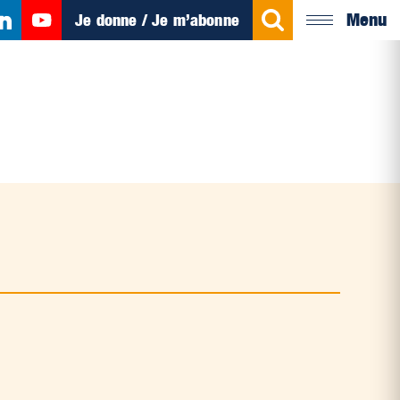
Menu
Je donne / Je m’abonne