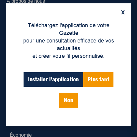
À propos de nous
X
Déontologie et confidentialité
Téléchargez l'application de votre
Devenir partenaire
Gazette
pour une consultation efficace de vos
Lieux de distribution
actualités
et créer votre fil personnalisé.
Nous joindre
Parutions numériques
Installer l'application
Plus tard
Catégories
Non
Actualités
Environnement
Économie