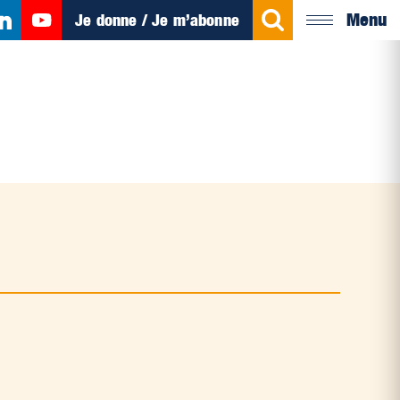
Menu
Je donne / Je m’abonne