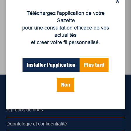
X
Économie
,
Enjeux sociaux
Téléchargez l'application de votre
Allez à la rencontre de
Gazette
nos maîtres-brasseurs
pour une consultation efficace de vos
actualités
et créer votre fil personnalisé.
Installer l'application
Plus tard
Non
Accueil
À propos de nous
Déontologie et confidentialité