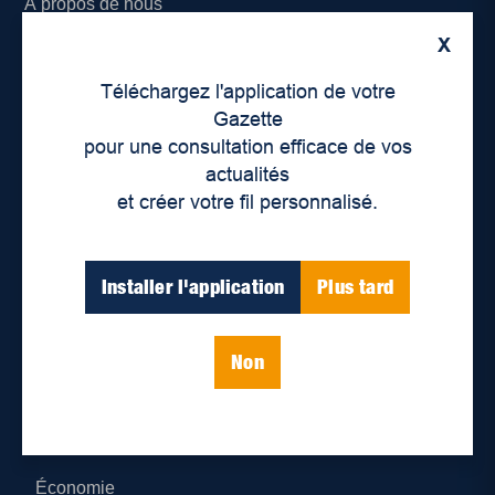
À propos de nous
X
Déontologie et confidentialité
Téléchargez l'application de votre
Devenir partenaire
Gazette
pour une consultation efficace de vos
Lieux de distribution
actualités
et créer votre fil personnalisé.
Nous joindre
Parutions numériques
Installer l'application
Plus tard
Catégories
Non
Actualités
Environnement
Économie