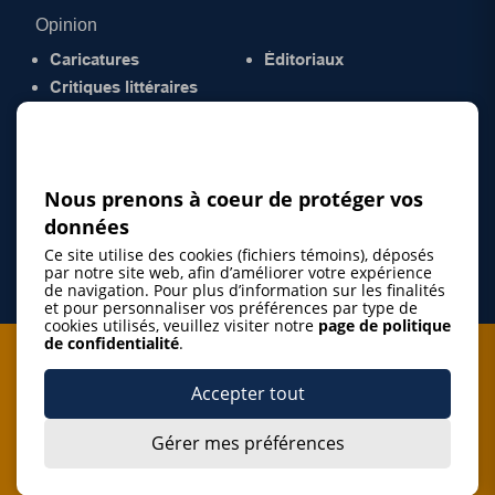
Opinion
Caricatures
Éditoriaux
Critiques littéraires
© 2026 Gazette de la Mauricie. Tous droits
réservés.
Politique de confidentialité
Nous prenons à coeur de protéger vos
données
Ce site utilise des cookies (fichiers témoins), déposés
par notre site web, afin d’améliorer votre expérience
de navigation. Pour plus d’information sur les finalités
et pour personnaliser vos préférences par type de
cookies utilisés, veuillez visiter notre
page de politique
de confidentialité
.
Je m'abonne à l'infolettre
Accepter tout
M'abonner
Gérer mes préférences
J’accepte de m’abonner à l’infolettre de La Gazette de la
Mauricie et de recevoir les plus récentes actualités ainsi
Je m'abonne à l'infolettre
que les offres promotionnelles de ce média d’information.