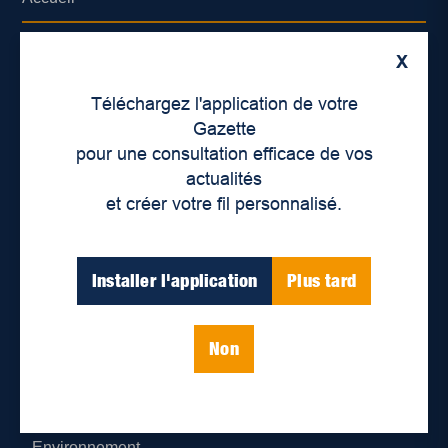
À propos de nous
X
Déontologie et confidentialité
Téléchargez l'application de votre
Gazette
Devenir partenaire
pour une consultation efficace de vos
actualités
Lieux de distribution
et créer votre fil personnalisé.
Nous joindre
Installer l'application
Plus tard
Parutions numériques
Non
Catégories
Actualités
Environnement