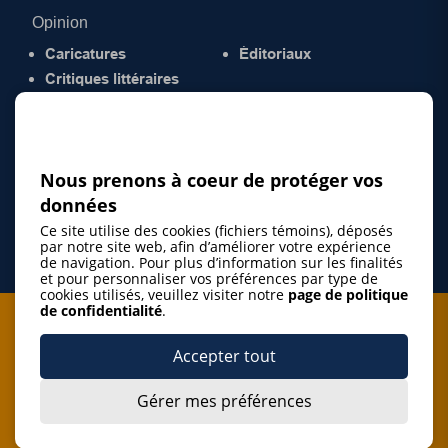
Opinion
Caricatures
Éditoriaux
Critiques littéraires
© 2026 Gazette de la Mauricie. Tous droits
réservés.
Politique de confidentialité
Nous prenons à coeur de protéger vos
données
Ce site utilise des cookies (fichiers témoins), déposés
par notre site web, afin d’améliorer votre expérience
de navigation. Pour plus d’information sur les finalités
et pour personnaliser vos préférences par type de
cookies utilisés, veuillez visiter notre
page de politique
de confidentialité
.
Je m'abonne à l'infolettre
Accepter tout
M'abonner
Gérer mes préférences
J’accepte de m’abonner à l’infolettre de La Gazette de la
Mauricie et de recevoir les plus récentes actualités ainsi
Je m'abonne à l'infolettre
que les offres promotionnelles de ce média d’information.