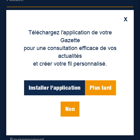
À propos de nous
X
Déontologie et confidentialité
Téléchargez l'application de votre
Gazette
Devenir partenaire
pour une consultation efficace de vos
actualités
Lieux de distribution
et créer votre fil personnalisé.
Nous joindre
Installer l'application
Plus tard
Parutions numériques
Non
Catégories
Actualités
Environnement