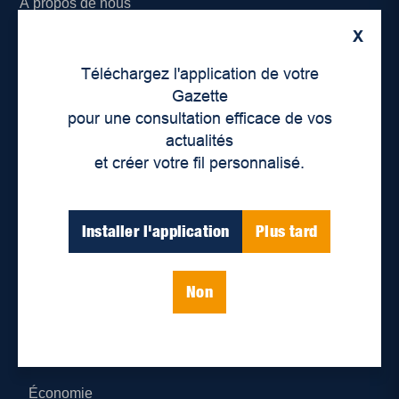
À propos de nous
X
Déontologie et confidentialité
Téléchargez l'application de votre
Devenir partenaire
Gazette
pour une consultation efficace de vos
Lieux de distribution
actualités
et créer votre fil personnalisé.
Nous joindre
Parutions numériques
Installer l'application
Plus tard
Catégories
Non
Actualités
Environnement
Économie