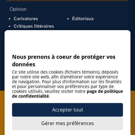
Opinion
Caricatures
Éditoriaux
Critiques littéraires
© 2026 Gazette de la Mauricie. Tous droits
réservés.
Politique de confidentialité
Nous prenons à coeur de protéger vos
données
Ce site utilise des cookies (fichiers témoins), déposés
par notre site web, afin d’améliorer votre expérience
de navigation. Pour plus d’information sur les finalités
et pour personnaliser vos préférences par type de
cookies utilisés, veuillez visiter notre
page de politique
de confidentialité
.
Je m'abonne à l'infolettre
Accepter tout
M'abonner
Gérer mes préférences
J’accepte de m’abonner à l’infolettre de La Gazette de la
Mauricie et de recevoir les plus récentes actualités ainsi
que les offres promotionnelles de ce média d’information.