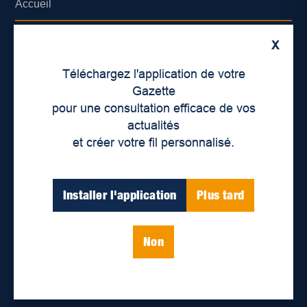
Accueil
À propos de nous
X
Déontologie et confidentialité
Téléchargez l'application de votre
Gazette
Devenir partenaire
pour une consultation efficace de vos
actualités
Lieux de distribution
et créer votre fil personnalisé.
Nous joindre
Installer l'application
Plus tard
Parutions numériques
Non
Catégories
Actualités