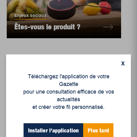
Enjeux sociaux
Êtes-vous le produit ?
X
Téléchargez l'application de votre
Gazette
pour une consultation efficace de vos
actualités
et créer votre fil personnalisé.
Enjeux sociaux
La protection juridique
Installer l'application
Plus tard
des renseignements