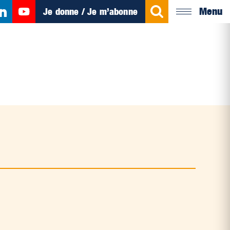
Menu
Je donne / Je m’abonne