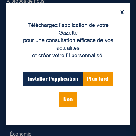
À propos de nous
X
Déontologie et confidentialité
Téléchargez l'application de votre
Devenir partenaire
Gazette
pour une consultation efficace de vos
Lieux de distribution
actualités
et créer votre fil personnalisé.
Nous joindre
Parutions numériques
Installer l'application
Plus tard
Catégories
Non
Actualités
Environnement
Économie