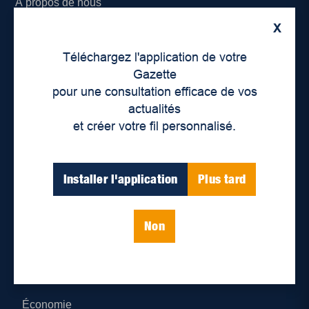
À propos de nous
X
Déontologie et confidentialité
Téléchargez l'application de votre
Devenir partenaire
Gazette
pour une consultation efficace de vos
Lieux de distribution
actualités
et créer votre fil personnalisé.
Nous joindre
Parutions numériques
Installer l'application
Plus tard
Catégories
Non
Actualités
Environnement
Économie