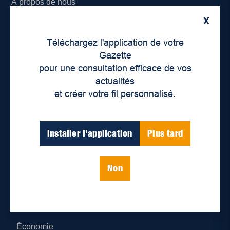
À propos de nous
X
Déontologie et confidentialité
Téléchargez l'application de votre
Devenir partenaire
Gazette
pour une consultation efficace de vos
Lieux de distribution
actualités
et créer votre fil personnalisé.
Nous joindre
Parutions numériques
Installer l'application
Plus tard
Catégories
Non
Actualités
Environnement
Économie