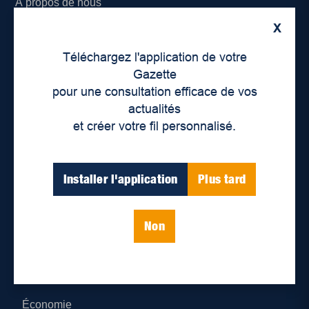
À propos de nous
X
Déontologie et confidentialité
Téléchargez l'application de votre
Devenir partenaire
Gazette
pour une consultation efficace de vos
Lieux de distribution
actualités
et créer votre fil personnalisé.
Nous joindre
Parutions numériques
Installer l'application
Plus tard
Catégories
Non
Actualités
Environnement
Économie