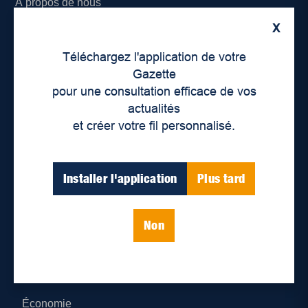
À propos de nous
X
Déontologie et confidentialité
Téléchargez l'application de votre
Devenir partenaire
Gazette
pour une consultation efficace de vos
Lieux de distribution
actualités
et créer votre fil personnalisé.
Nous joindre
Parutions numériques
Installer l'application
Plus tard
Catégories
Non
Actualités
Environnement
Économie