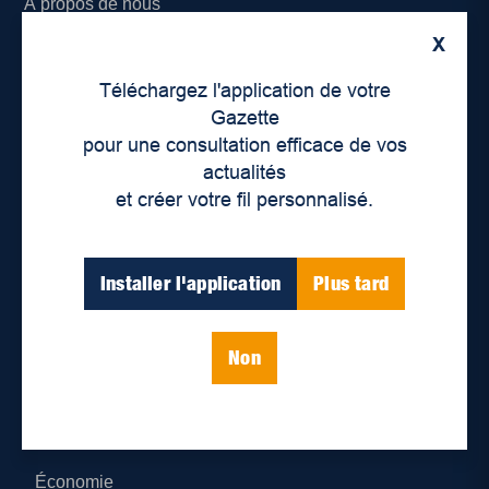
À propos de nous
X
Déontologie et confidentialité
Téléchargez l'application de votre
Devenir partenaire
Gazette
pour une consultation efficace de vos
Lieux de distribution
actualités
et créer votre fil personnalisé.
Nous joindre
Parutions numériques
Installer l'application
Plus tard
Catégories
Non
Actualités
Environnement
Économie