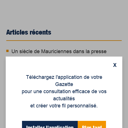
Articles récents
Un siècle de Mauriciennes dans la presse
régionale
X
Juillet 2026
Téléchargez l'application de votre
Le sport professionnel féminin : en mouvement,
Gazette
en croissance
pour une consultation efficace de vos
Et les politiques peinent à suivre
actualités
et créer votre fil personnalisé.
Le sommeil, nouveau défi de santé publique
Installer l'application
Plus tard