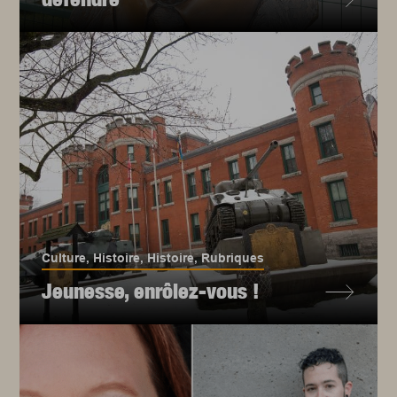
Culture
,
Histoire
,
Histoire
,
Rubriques
Jeunesse, enrôlez-vous !