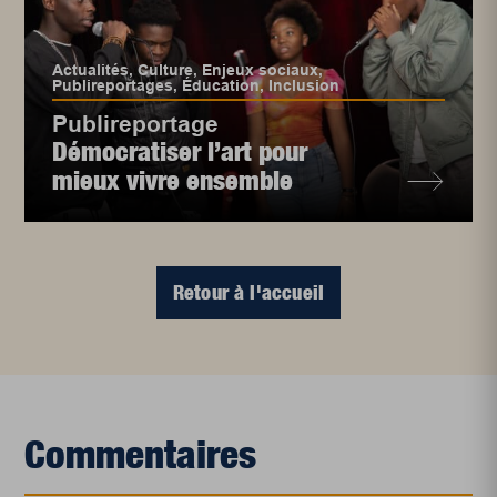
Actualités
,
Culture
,
Enjeux sociaux
,
Publireportages
,
Éducation
,
Inclusion
Publireportage
Démocratiser l’art pour
mieux vivre ensemble
Retour à l'accueil
Commentaires