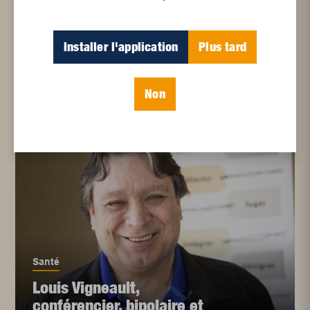
Installer l'application
Plus tard
Santé
Une réforme à contre-
courant
Non
Santé
Louis Vigneault,
conférencier, bipolaire et