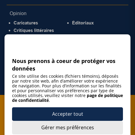
Opinion
Caricatures
Éditoriaux
Critiques littéraires
© 2026 Gazette de la Mauricie. Tous droits
réservés.
Politique de confidentialité
Nous prenons à coeur de protéger vos
données
Ce site utilise des cookies (fichiers témoins), déposés
par notre site web, afin d’améliorer votre expérience
de navigation. Pour plus d’information sur les finalités
et pour personnaliser vos préférences par type de
cookies utilisés, veuillez visiter notre
page de politique
de confidentialité
.
Je m'abonne à l'infolettre
Accepter tout
M'abonner
Gérer mes préférences
J’accepte de m’abonner à l’infolettre de La Gazette de la
Mauricie et de recevoir les plus récentes actualités ainsi