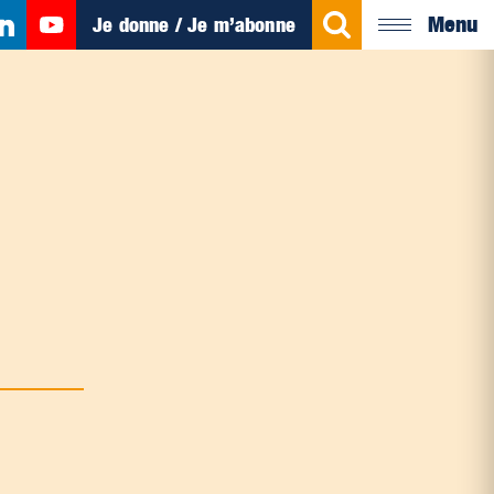
Menu
Je donne / Je m’abonne