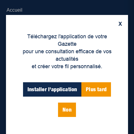
Accueil
X
À propos de nous
Téléchargez l'application de votre
Déontologie et confidentialité
Gazette
pour une consultation efficace de vos
Devenir partenaire
actualités
et créer votre fil personnalisé.
Lieux de distribution
Nous joindre
Installer l'application
Plus tard
Parutions numériques
Non
Catégories
Actualités