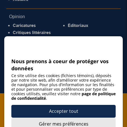
Opinion
Caricatures
Éditoriaux
Critiques littéraires
© 2026 Gazette de la Mauricie. Tous droits
réservés.
Politique de confidentialité
Nous prenons à coeur de protéger vos
données
Ce site utilise des cookies (fichiers témoins), déposés
par notre site web, afin d’améliorer votre expérience
de navigation. Pour plus d’information sur les finalités
et pour personnaliser vos préférences par type de
cookies utilisés, veuillez visiter notre
page de politique
de confidentialité
.
Je m'abonne à l'infolettre
Accepter tout
M'abonner
Gérer mes préférences
J’accepte de m’abonner à l’infolettre de La Gazette de la