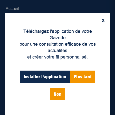
Accueil
X
À propos de nous
Téléchargez l'application de votre
Déontologie et confidentialité
Gazette
pour une consultation efficace de vos
Devenir partenaire
actualités
et créer votre fil personnalisé.
Lieux de distribution
Nous joindre
Installer l'application
Plus tard
Parutions numériques
Non
Catégories
Actualités