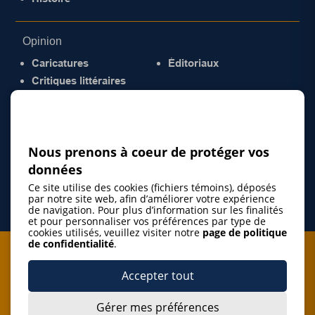
Opinion
Caricatures
Éditoriaux
Critiques littéraires
© 2026 Gazette de la Mauricie. Tous droits
réservés.
Politique de confidentialité
Nous prenons à coeur de protéger vos
données
Ce site utilise des cookies (fichiers témoins), déposés
par notre site web, afin d’améliorer votre expérience
de navigation. Pour plus d’information sur les finalités
et pour personnaliser vos préférences par type de
cookies utilisés, veuillez visiter notre
page de politique
de confidentialité
.
Je m'abonne à l'infolettre
Accepter tout
M'abonner
Gérer mes préférences
J’accepte de m’abonner à l’infolettre de La Gazette de la