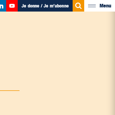
Menu
Je donne / Je m’abonne