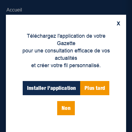
Accueil
X
À propos de nous
Téléchargez l'application de votre
Déontologie et confidentialité
Gazette
pour une consultation efficace de vos
Devenir partenaire
actualités
et créer votre fil personnalisé.
Lieux de distribution
Nous joindre
Installer l'application
Plus tard
Parutions numériques
Non
Catégories
Actualités