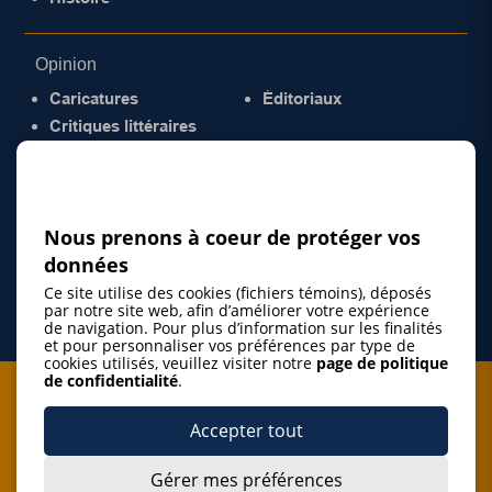
Opinion
Caricatures
Éditoriaux
Critiques littéraires
© 2026 Gazette de la Mauricie. Tous droits
réservés.
Politique de confidentialité
Nous prenons à coeur de protéger vos
données
Ce site utilise des cookies (fichiers témoins), déposés
par notre site web, afin d’améliorer votre expérience
de navigation. Pour plus d’information sur les finalités
et pour personnaliser vos préférences par type de
cookies utilisés, veuillez visiter notre
page de politique
de confidentialité
.
Je m'abonne à l'infolettre
Accepter tout
M'abonner
Gérer mes préférences
J’accepte de m’abonner à l’infolettre de La Gazette de la