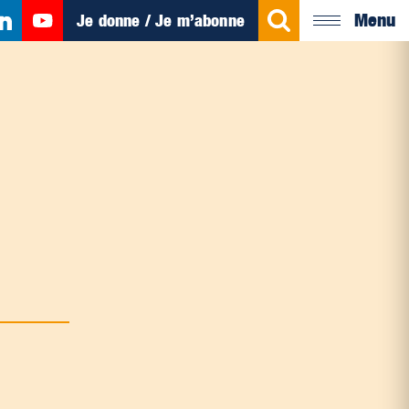
Menu
Je donne / Je m’abonne