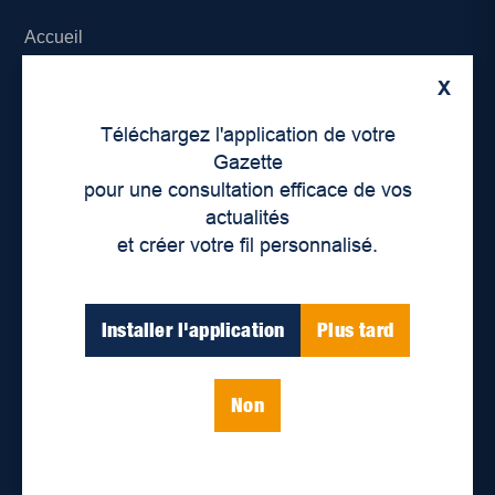
Accueil
X
À propos de nous
Téléchargez l'application de votre
Déontologie et confidentialité
Gazette
pour une consultation efficace de vos
Devenir partenaire
actualités
et créer votre fil personnalisé.
Lieux de distribution
Nous joindre
Installer l'application
Plus tard
Parutions numériques
Non
Catégories
Actualités