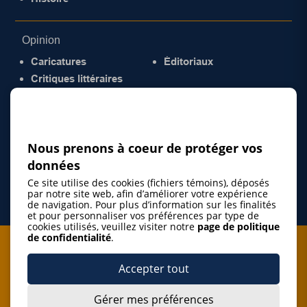
Opinion
Caricatures
Éditoriaux
Critiques littéraires
© 2026 Gazette de la Mauricie. Tous droits
réservés.
Politique de confidentialité
Nous prenons à coeur de protéger vos
données
Ce site utilise des cookies (fichiers témoins), déposés
par notre site web, afin d’améliorer votre expérience
de navigation. Pour plus d’information sur les finalités
et pour personnaliser vos préférences par type de
cookies utilisés, veuillez visiter notre
page de politique
de confidentialité
.
Je m'abonne à l'infolettre
Accepter tout
M'abonner
Gérer mes préférences
J’accepte de m’abonner à l’infolettre de La Gazette de la