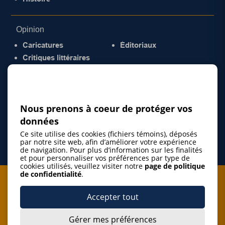
Opinion
Caricatures
Éditoriaux
Critiques littéraires
© 2026 Gazette de la Mauricie. Tous droits
réservés.
Politique de confidentialité
Nous prenons à coeur de protéger vos
données
Ce site utilise des cookies (fichiers témoins), déposés
par notre site web, afin d’améliorer votre expérience
de navigation. Pour plus d’information sur les finalités
et pour personnaliser vos préférences par type de
cookies utilisés, veuillez visiter notre
page de politique
de confidentialité
.
Je m'abonne à l'infolettre
Accepter tout
M'abonner
Gérer mes préférences
J’accepte de m’abonner à l’infolettre de La Gazette de la