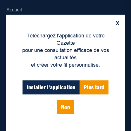
Accueil
X
À propos de nous
Téléchargez l'application de votre
Déontologie et confidentialité
Gazette
pour une consultation efficace de vos
Devenir partenaire
actualités
et créer votre fil personnalisé.
Lieux de distribution
Nous joindre
Installer l'application
Plus tard
Parutions numériques
Non
Catégories
Actualités